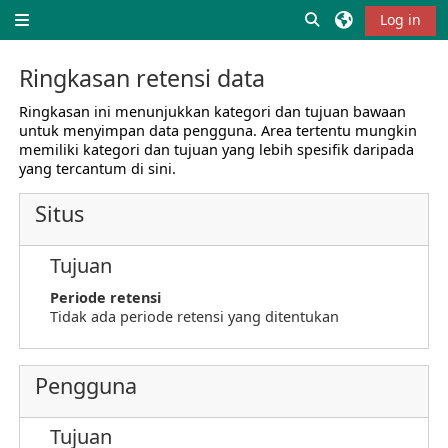
Lewati ke konten utama
Alihkan input pen
Log in
Panel samping
Ringkasan retensi data
Ringkasan ini menunjukkan kategori dan tujuan bawaan
untuk menyimpan data pengguna. Area tertentu mungkin
memiliki kategori dan tujuan yang lebih spesifik daripada
yang tercantum di sini.
Situs
Tujuan
Periode retensi
Tidak ada periode retensi yang ditentukan
Pengguna
Tujuan